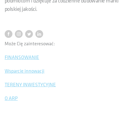
podmiotom i dziękuje za codzienne budowanie marki
polskiej jakości.
Może Cię zainteresować:
FINANSOWANIE
Wsparcie innowacji
TERENY INWESTYCYJNE
O ARP