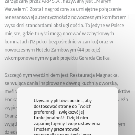
zarządzany przez ARP S.A., nazywany jest „Małym
Wawelem”. Został nagrodzony za umiejętne połączenie
renesansowej autentyczności z nowoczesnym komfortem i
wysokimi standardami obsługi gościa. To jedyne w Polsce
miejsce, gdzie turyści mogą nocować w zabytkowych
komnatach (12 pokoi bezpośrednio w zamku) oraz w
nowoczesnym Hotelu Zamkowym (44 pokoje),
wkomponowanym w park projektu Gerarda Ciołka.
Szczególnym wyróżnikiem jest Restauracja Magnacka,
serwująca dania inspirowane dawną kuchnią dworską,
myśliwską i lasowiacką, tworzone z regionalnych produktów
Podkarpacia. Na co dzień goście witani są własnym, świeżo
Używamy plików cookies, aby
dostosować stronę do Twoich
wypiekanym chlebem. Ofertę uzupełniają Zamkowa
preferencji i zwiększyć jej
Oranżeria, strefa SPA & Wellness z grotą solną oraz
funkcjonalność. Dzięki nim
zapamiętujemy Twoje ustawienia
wyjątkowe przestrzenie konferencyjne na renesansowym
i możemy prezentować
dziedzińcu.