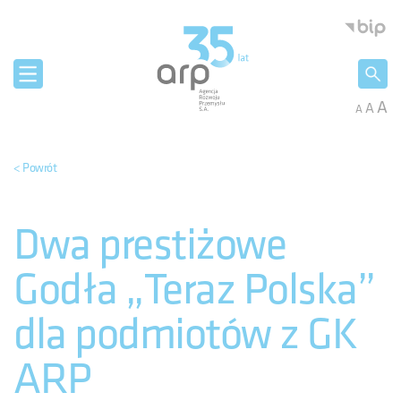
Panel zarządzania plikami cookies
Agencja 
A
A
A
< Powrót
Dwa prestiżowe
Godła „Teraz Polska”
dla podmiotów z GK
ARP