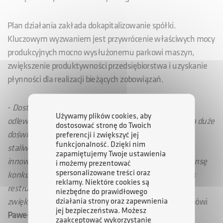
Plan działania zakłada dokapitalizowanie spółki.
Kluczowym wyzwaniem jest przywrócenie właściwych mocy
produkcyjnych mocno wysłużonemu parkowi maszyn,
zwiększenie produktywności przedsiębiorstwa i uzyskanie
płynności dla realizacji bieżących zobowiązań.
-
Dostrzegamy potencjał tradycyjnego przemysłu
Używamy plików cookies, aby
odlewniczego w regionie świętokrzyskim. CHEMAR ma duże
dostosować stronę do Twoich
doświadczenie między innymi w produkcji odlewów
preferencji i zwiększyć jej
funkcjonalność. Dzięki nim
staliwnych. Przemysł ten trzeba jednak wesprzeć
zapamiętujemy Twoje ustawienia
innowacyjnymi metodami produkcji, tak żeby miał szansę
i możemy prezentować
spersonalizowane treści oraz
konkurować na rynku. Przed nami jeszcze długi proces
reklamy. Niektóre cookies są
restrukturyzacji, do podjęcia jest wiele decyzji
niezbędne do prawidłowego
działania strony oraz zapewnienia
zwiększających konkurencyjność przedsiębiorstwa
– mówi
jej bezpieczeństwa. Możesz
Paweł Kolczyński
, wiceprezes ARP S.A.
zaakceptować wykorzystanie