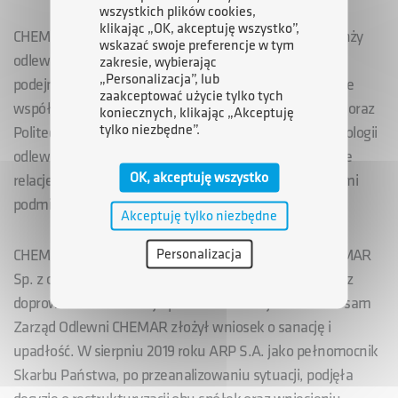
wszystkich plików cookies,
klikając „OK, akceptuję wszystko”,
CHEMAR S.A. dostrzegając możliwości rozwojowe branży
wskazać swoje preferencje w tym
odlewniczej, poszukuje nowych rynków zbytu oraz
zakresie, wybierając
„Personalizacja”, lub
podejmuje wyzwanie wdrożenia nowych technologii we
zaakceptować użycie tylko tych
współpracy z Akademią Górniczo–Hutniczą z Krakowa oraz
koniecznych, klikając „Akceptuję
tylko niezbędne”.
Politechniką Świętokrzyską w zakresie realizacji technologii
odlewów wysoko stopowych. Mając na względzie dobre
OK, akceptuję wszystko
relacje biznesowe i współpracę tworzy synergię z innymi
podmiotami Grupy ARP S.A.
Akceptuję tylko niezbędne
Personalizacja
CHEMAR S.A. oraz jego spółka zależna Odlewnia CHEMAR
Sp. z o.o. przez złe zarządzanie zostały zadłużone oraz
doprowadzone na skraj upadłości – w maju 2019 roku sam
Zarząd Odlewni CHEMAR złożył wniosek o sanację i
upadłość. W sierpniu 2019 roku ARP S.A. jako pełnomocnik
Skarbu Państwa, po przeanalizowaniu sytuacji, podjęła