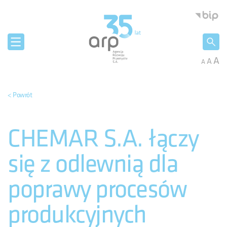
Panel zarządzania plikami cookies
Agencja 
A
A
A
< Powrót
CHEMAR S.A. łączy
się z odlewnią dla
poprawy procesów
produkcyjnych