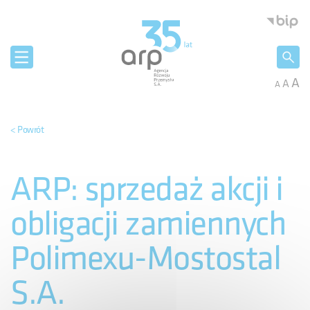
Panel zarządzania plikami cookies
Agencja 
A
A
A
< Powrót
ARP: sprzedaż akcji i
obligacji zamiennych
Polimexu-Mostostal
S.A.