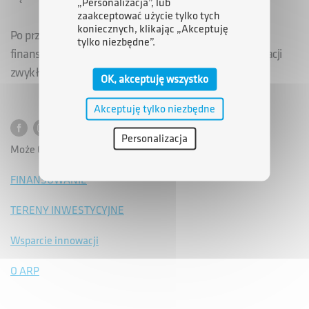
„Personalizacja”, lub
zaakceptować użycie tylko tych
koniecznych, klikając „Akceptuję
Po przeprowadzeniu ww. transakcji ARP pozostaje
tylko niezbędne”.
finansującym Polimex-Mostostal, jako posiadacz obligacji
zwykłych o wartości nominalnej 58 500 tys. zł.
OK, akceptuję wszystko
Akceptuję tylko niezbędne
Personalizacja
Może Cię zainteresować:
FINANSOWANIE
TERENY INWESTYCYJNE
Wsparcie innowacji
O ARP