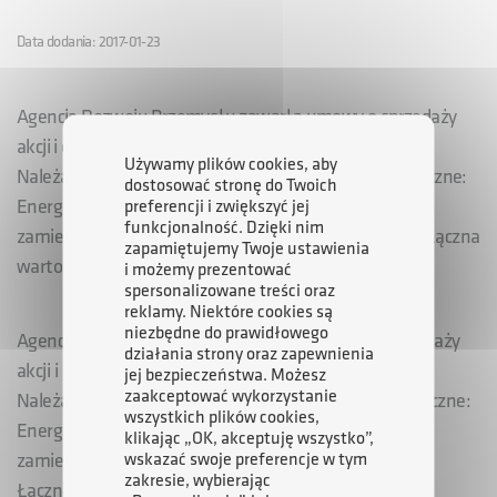
Data dodania: 2017-01-23
Agencja Rozwoju Przemysłu zawarła umowy o sprzedaży
akcji i obligacji zamiennych spółki Polimex-Mostostal.
Używamy plików cookies, aby
Należące do ARP akcje przejmą cztery spółki energetyczne:
dostosować stronę do Twoich
Energa, Enea, PGNiG T oraz PGE. Natomiast obligacje
preferencji i zwiększyć jej
funkcjonalność. Dzięki nim
zamienne obejmie Towarzystwo Finansowe „Silesia”. Łączna
zapamiętujemy Twoje ustawienia
wartość transakcji wynosi 141, 5 mln zł.
i możemy prezentować
spersonalizowane treści oraz
reklamy. Niektóre cookies są
niezbędne do prawidłowego
Agencja Rozwoju Przemysłu zawarła umowy o sprzedaży
działania strony oraz zapewnienia
akcji i obligacji zamiennych spółki Polimex-Mostostal.
jej bezpieczeństwa. Możesz
zaakceptować wykorzystanie
Należące do ARP akcje przejmą cztery spółki energetyczne:
wszystkich plików cookies,
Energa, Enea, PGNiG T oraz PGE. Natomiast obligacje
klikając „OK, akceptuję wszystko”,
wskazać swoje preferencje w tym
zamienne obejmie Towarzystwo Finansowe „Silesia”.
zakresie, wybierając
Łączna wartość transakcji wynosi 141, 5 mln zł.