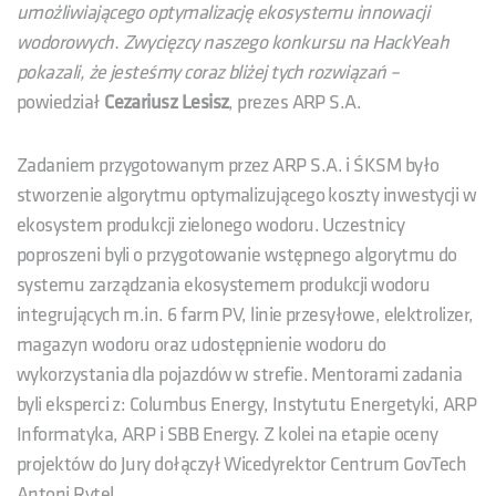
umożliwiającego optymalizację ekosystemu innowacji
wodorowych. Zwycięzcy naszego konkursu na HackYeah
pokazali, że jesteśmy coraz bliżej tych rozwiązań –
powiedział
Cezariusz Lesisz
, prezes ARP S.A.
Zadaniem przygotowanym przez ARP S.A. i ŚKSM było
stworzenie algorytmu optymalizującego koszty inwestycji w
ekosystem produkcji zielonego wodoru. Uczestnicy
poproszeni byli o przygotowanie wstępnego algorytmu do
systemu zarządzania ekosystemem produkcji wodoru
integrujących m.in. 6 farm PV, linie przesyłowe, elektrolizer,
magazyn wodoru oraz udostępnienie wodoru do
wykorzystania dla pojazdów w strefie. Mentorami zadania
byli eksperci z: Columbus Energy, Instytutu Energetyki, ARP
Informatyka, ARP i SBB Energy. Z kolei na etapie oceny
projektów do Jury dołączył Wicedyrektor Centrum GovTech
Antoni Rytel.