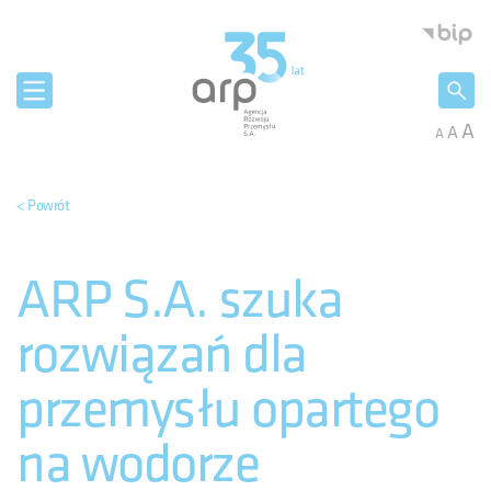
Panel zarządzania plikami cookies
Agencja 
A
A
A
< Powrót
ARP S.A. szuka
rozwiązań dla
przemysłu opartego
na wodorze