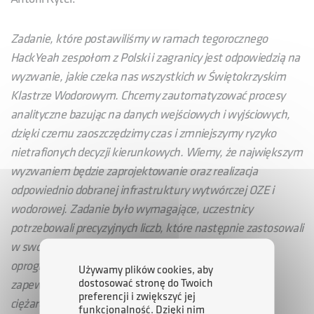
Zadanie, które postawiliśmy w ramach tegorocznego
HackYeah zespołom z Polski i zagranicy jest odpowiedzią na
wyzwanie, jakie czeka nas wszystkich w Świętokrzyskim
Klastrze Wodorowym. Chcemy zautomatyzować procesy
analityczne bazując na danych wejściowych i wyjściowych,
dzięki czemu zaoszczędzimy czas i zmniejszymy ryzyko
nietrafionych decyzji kierunkowych. Wiemy, że największym
wyzwaniem będzie zaprojektowanie oraz realizacja
odpowiednio dobranej infrastruktury wytwórczej OZE i
wodorowej. Zadanie było wymagające, uczestnicy
potrzebowali precyzyjnych liczb, które następnie zastosowali
w swoich aplikacjach. Stworzone przez zwycięzców
oprogramowania pozwalają symulować scenariusze
Używamy plików cookies, aby
dostosować stronę do Twoich
zapewnienia wodoru dla 3 typów pojazdów – 100
preferencji i zwiększyć jej
ciężarówek, 50 koparek i 200 autobusów miejskich -
funkcjonalność. Dzięki nim