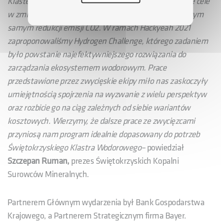
Klaster Wodorowy ma przed sobą postawione ambitne cele
w zmniejszeniu ilości spalanego oleju napędowego, a tym
samym redukcji emisji CO2. W ramach Hackyeah 2021
zaproponowaliśmy Hydrogen Challenge, którego zadaniem
było powstanie najefektywniejszego rozwiązania do
zarządzania ekosystemem wodorowym. Prace
przedstawione przez zwycięskie ekipy miło nas zaskoczyły
umiejętnością spojrzenia na wyzwanie z wielu perspektyw
oraz rozbicie go na ciąg zależnych od siebie wariantów
kosztowych. Wierzymy, że dalsze prace ze zwycięzcami
przyniosą nam program idealnie dopasowany do potrzeb
Świętokrzyskiego Klastra Wodorowego–
powiedział
Szczepan Ruman,
prezes Świętokrzyskich Kopalni
Surowców Mineralnych.
Partnerem Głównym wydarzenia był Bank Gospodarstwa
Krajowego, a Partnerem Strategicznym firma Bayer.