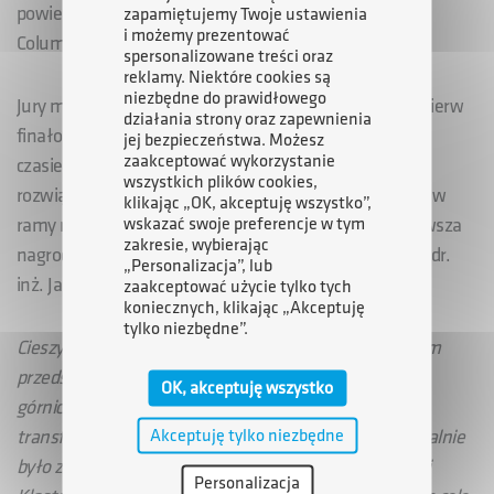
powiedział
Damian Różycki,
dyrektor ds. rozwoju w
zapamiętujemy Twoje ustawienia
i możemy prezentować
Columbus Energy S.A.
spersonalizowane treści oraz
reklamy. Niektóre cookies są
niezbędne do prawidłowego
Jury miało twardy orzech do zgryzienia, aby wybrać wpierw
działania strony oraz zapewnienia
finałową „piątkę”, która mogła obronić swój projekt w
jej bezpieczeństwa. Możesz
zaakceptować wykorzystanie
czasie 10 minutowej prezentacji przed jury. Wygrały
wszystkich plików cookies,
rozwiązania najbardziej wszechstronne i wpisujące się w
klikając „OK, akceptuję wszystko”,
wskazać swoje preferencje w tym
ramy naszych założeń biznesowych. Ostatecznie pierwsza
zakresie, wybierając
nagroda przypadła zespołowi YAI kierowanemu przez dr.
„Personalizacja”, lub
inż. Jana Koconia z Politechniki Wrocławskiej.
zaakceptować użycie tylko tych
koniecznych, klikając „Akceptuję
tylko niezbędne”.
Cieszymy się, że mogliśmy brać udział w tak znaczącym
przedsięwzięciu jakim jest Hackyeah 2021. Jako firma
OK, akceptuję wszystko
górnicza jesteśmy w dynamicznym procesie zielonej
Akceptuję tylko niezbędne
transformacji, w wyniku której chcemy, aby nasze kopalnie
było zeroemisyjne. Powołany przez nas Świętokrzyski
Personalizacja