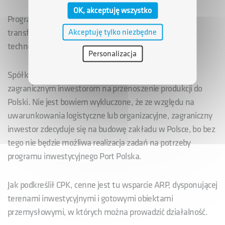
OK, akceptuję wszystko
Program inwestycyjny Port Polska, to także możliwość
Akceptuję tylko niezbędne
transferu specjalistycznej wiedzy oraz nowoczesnych
technologii do Polski.
Personalizacja
Spółka CPK chce stwarzać warunki pozwalające
zagranicznym inwestorom na przenoszenie produkcji do
Polski. Nie jest bowiem wykluczone, że ze względu na
uwarunkowania logistyczne lub organizacyjne, zagraniczny
inwestor zdecyduje się na budowę zakładu w Polsce, bo bez
tego nie będzie możliwa realizacja zadań na potrzeby
programu inwestycyjnego Port Polska.
Jak podkreślił CPK, cenne jest tu wsparcie ARP, dysponującej
terenami inwestycyjnymi i gotowymi obiektami
przemysłowymi, w których można prowadzić działalność.