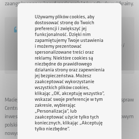
zaangażowana w koordynacje projektów odbudowy Ukrainy.
Używamy plików cookies, aby
dostosować stronę do Twoich
„Naszą wizją jest odbudowa Ukrainy poprzez
preferencji i zwiększyć jej
funkcjonalność. Dzięki nim
stworzenie infrastruktury logistycznej, która
zapamiętujemy Twoje ustawienia
otworzy polskie firmy nie tylko na Wschód, ale i
i możemy prezentować
spersonalizowane treści oraz
cały Bliski Wschód”
–
podkreślił Bartłomiej
reklamy. Niektóre cookies są
Babuśka.
niezbędne do prawidłowego
działania strony oraz zapewnienia
jej bezpieczeństwa. Możesz
zaakceptować wykorzystanie
wszystkich plików cookies,
klikając „OK, akceptuję wszystko”,
wskazać swoje preferencje w tym
Maciej Lasek, sekretarz stanu, pełnomocnik rządu do spraw
zakresie, wybierając
Centralnego Portu Komunikacyjnego przypomniał, że
„Personalizacja”, lub
inwestycja, którą realizuje CPK ma być kołem zamachowym
zaakceptować użycie tylko tych
koniecznych, klikając „Akceptuję
polskiej gospodarki, rozwoju polskich firm, budowy ich
tylko niezbędne”.
nowych kompetencji.