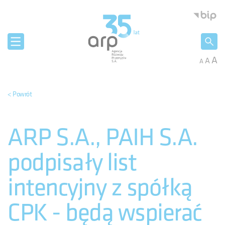
Panel zarządzania plikami cookies
Agencja 
A
A
A
< Powrót
ARP S.A., PAIH S.A.
podpisały list
intencyjny z spółką
CPK - będą wspierać