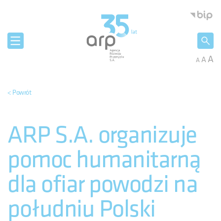
Panel zarządzania plikami cookies
Agencja 
A
A
A
< Powrót
ARP S.A. organizuje
pomoc humanitarną
dla ofiar powodzi na
południu Polski