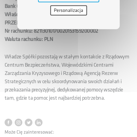
Bank Gospodarstwa Krajowego
Personalizacja
Właściciel rachunku: FUNDACJA AGENCJI ROZWOJU
PRZEMYSŁU
Nr rachunku: 82113010170020153159200002
Waluta rachunku: PLN
Władze Spółki pozostają w stałym kontakcie z Rządowym
Centrum Bezpieczeństwa, Wojewódzkimi Centrami
Zarządzania Kryzysowego i Rządową Agencją Rezerw
Strategicznych w celu skoordynowania swoich działań i
przekazania precyzyjnej, dedykowanej pomocy wszędzie
tam, gdzie ta pomoc jest najbardziej potrzebna.
Może Cię zainteresować: