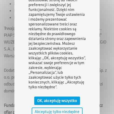
dostosować stronę do Twoich
Euro Eko Sp. z o.o.
preferencji i zwiększyć jej
funkcjonalność. Dzięki nim
Polskie Linie Oceaniczne
zapamiętujemy Twoje ustawienia
Energia Euro Park Sp. z o.o.
i możemy prezentować
spersonalizowane treści oraz
Trwają też zbiórki pomocy rzeczowej w INDUSTRIA S.A.,
reklamy. Niektóre cookies są
niezbędne do prawidłowego
PIAP Space Sp. z o.o. Zakłady Mechaniczne "PZL-WZM"
działania strony oraz zapewnienia
WUZETEM Warszawa, FAS - Głowno Sp. z o.o., POLREGIO
jej bezpieczeństwa. Możesz
zaakceptować wykorzystanie
S.A., Galwanizer Sp. z o.o. i w centrali ARP S.A. w
wszystkich plików cookies,
Warszawie.
klikając „OK, akceptuję wszystko”,
wskazać swoje preferencje w tym
zakresie, wybierając
Dodatkowo Agencja zleciła spółce ARP Budownictwo Sp. z
„Personalizacja”, lub
o.o. przygotowanie procedury udzielania pomocy w
zaakceptować użycie tylko tych
koniecznych, klikając „Akceptuję
odbudowie i remontach zniszczonych w wyniku powodzi
tylko niezbędne”.
domów i mieszkań.
OK, akceptuję wszystko
Fundacja ARP zachęca do przekazywania wpłat na rzecz
Akceptuję tylko niezbędne
ofiar powodzi na konto: