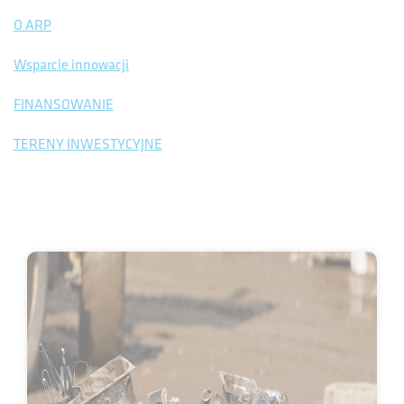
O ARP
Wsparcie innowacji
FINANSOWANIE
TERENY INWESTYCYJNE