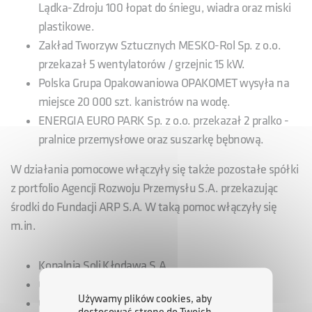
Lądka-Zdroju 100 łopat do śniegu, wiadra oraz miski
plastikowe.
Zakład Tworzyw Sztucznych MESKO-Rol Sp. z o.o.
przekazał 5 wentylatorów / grzejnic 15 kW.
Polska Grupa Opakowaniowa OPAKOMET wysyła na
miejsce 20 000 szt. kanistrów na wodę.
ENERGIA EURO PARK Sp. z o.o. przekazał 2 pralko -
pralnice przemysłowe oraz suszarkę bębnową.
W działania pomocowe włączyły się także pozostałe spółki
z portfolio Agencji Rozwoju Przemysłu S.A. przekazując
środki do Fundacji ARP S.A. W taką pomoc włączyły się
m.in.
Kopalnia Soli Kłodawa S.A.,
Grupa CZH S.A.
Używamy plików cookies, aby
Opakomet S.A.