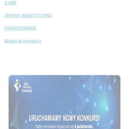
O ARP
TERENY INWESTYCYJNE
FINANSOWANIE
Wsparcie innowacji