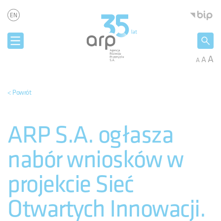
Panel zarządzania plikami cookies
Agencja 
EN
A
A
A
< Powrót
ARP S.A. ogłasza
nabór wniosków w
projekcie Sieć
Otwartych Innowacji.