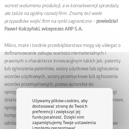
wzrost wolumenu produkcji, a w konsekwencji sprzedaży,
ale także na ogólny rozwój firm. Znamy też wiele
przypadków wejść firm na rynki zagraniczne –
powiedział
Paweł Kolczyński, wiceprezes ARP S.A.
Mikro, małe i średnie przedsiębiorstwa mogą się ubiegać o
dofinansowanie zakupu wartości niematerialnych i
prawnych o charakterze innowacyjnym takich jak: patenty
lub zgłoszenia patentów, wzory użytkowe lub zgłoszenia
wzorów użytkowych, wzory przemysłowe lub zgłoszenia
wzorów przemysłowych, prawa autorskie do
oprogramowania (z wyłączeniem programów do obsługi
działalności administracyjnej, np. oprogramowanie biurowe,
Używamy plików cookies, aby
dostosować stronę do Twoich
oprogramowanie księgowe, systemy operacyjne
preferencji i zwiększyć jej
komputerów osobistych, itp.), prawa do chronionych
funkcjonalność. Dzięki nim
zapamiętujemy Twoje ustawienia
odmian roślin, topografia układów scalonych, know-how
i możemy prezentować