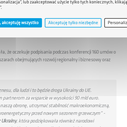
sonalizacja”, lub zaakceptować użycie tylko tych koniecznych, klikaj
”.
, akceptuję wszystko
Akceptuję tylko niezbędne
Personali
ła, że oczekuje podpisania podczas konferencji 160 umów o
bszarach obejmujących rozwój regionalny i biznesowy oraz
esu, dla ludzi i to będzie droga Ukrainy do UE.
 partnerom za wsparcie w wysokości 90 mld euro.
naszą obronę, utrzymać stabilność makroekonomiczną,
ktroenergetyczny przed nowym sezonem grzewczym
” -
r Ukrainy
, która podziękowała również narodowi