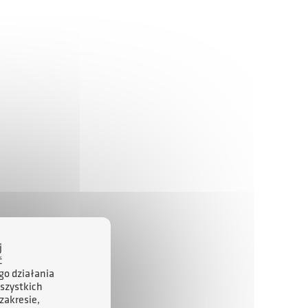
j
ć
go działania
szystkich
zakresie,