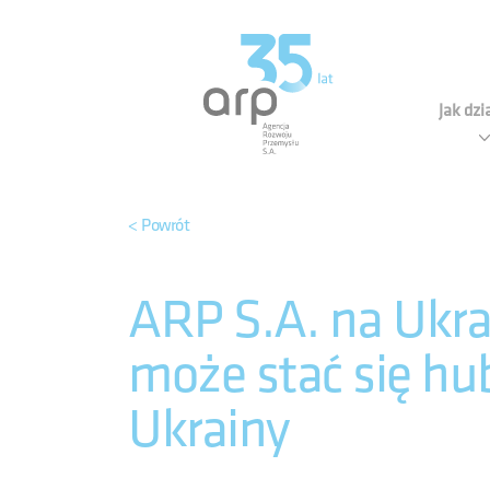
Panel zarządzania plikami cookies
Agen
Jak dz
< Powrót
ARP S.A. na Ukra
może stać się hu
Ukrainy