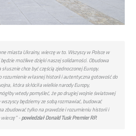
ne miasta Ukrainy, wierzę w to. Wszyscy w Polsce w
i będzie możliwe dzięki naszej solidarności. Obudowa
a słusznie chce być częścią zjednoczonej Europy.
rozumienie własnej historii i autentyczna gotowość do
jna, która skłóciła wielkie narody Europy,
ógłby wtedy pomyśleć, że po drugiej wojnie światowej
 że wszyscy będziemy ze sobą rozmawiać, budować
 zbudować tylko na prawdzie i rozumieniu historii i
 wierzę
” -
powiedział Donald Tusk Premier RP.