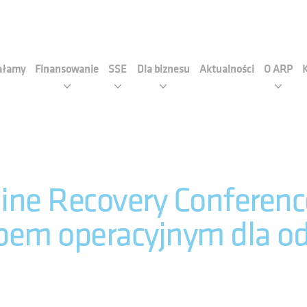
cja Rozwoju Przemysłu S.A
iałamy
Finansowanie
SSE
Dla biznesu
Aktualności
O ARP
ine Recovery Conferenc
bem operacyjnym dla o