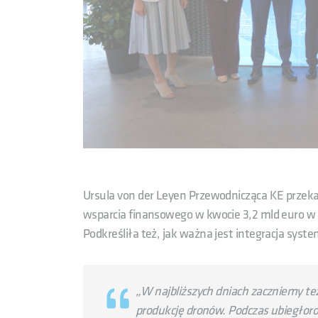
Ursula von der Leyen Przewodnicząca KE przek
wsparcia finansowego w kwocie 3,2 mld euro w 
Podkreśliła też, jak ważna jest integracja syst
„
W najbliższych dniach zaczniemy też
produkcję dronów. Podczas ubiegłoro