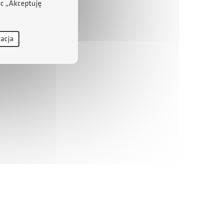
ąc „Akceptuję
zacja