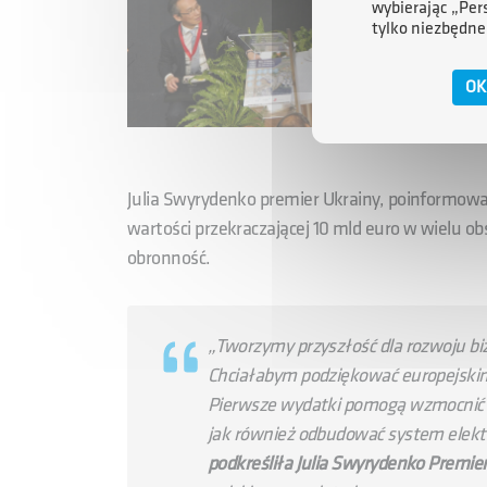
wybierając „Per
tylko niezbędne
OK
Julia Swyrydenko premier Ukrainy, poinformowa
wartości przekraczającej 10 mld euro w wielu o
obronność.
„
Tworzymy przyszłość dla rozwoju bizn
Chciałabym podziękować europejskim
Pierwsze wydatki pomogą wzmocnić 
jak również odbudować system ele
podkreśliła Julia Swyrydenko Premie