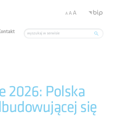
.
A
A
A
Kontakt
e 2026: Polska
dbudowującej się