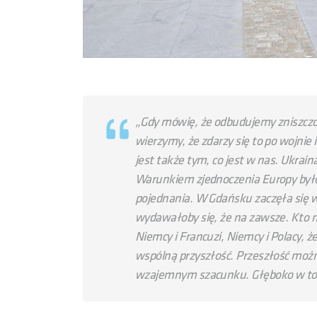
„
Gdy mówię, że odbudujemy zniszczo
wierzymy, że zdarzy się to po wojnie 
jest także tym, co jest w nas. Ukrain
Warunkiem zjednoczenia Europy było 
pojednania. W Gdańsku zaczęła się wo
wydawałoby się, że na zawsze. Kto m
Niemcy i Francuzi, Niemcy i Polacy,
wspólną przyszłość. Przeszłość można
wzajemnym szacunku. Głęboko w to