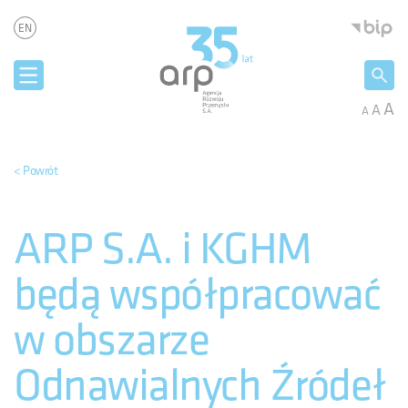
Panel zarządzania plikami cookies
Agencja 
EN
A
A
A
< Powrót
ARP S.A. i KGHM
będą współpracować
w obszarze
Odnawialnych Źródeł