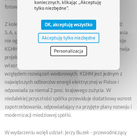
koniecznych, klikając „Akceptuję
fotowoltaicznych.
tylko niezbędne”.
Z kolei transformacja energetyczna KGHM Polska Miedź
OK, akceptuję wszystko
S.A. stanowi obecnie jeden z priorytetów spółki. Działania
Akceptuję tylko niezbędne
nie ograniczają się jedynie do rynku fuzji i przejęć. Ambicje
KGHM sięgają znacznie dalej. Firma konsekwentnie rozwija
Personalizacja
projekty elektrowni fotowoltaicznych i wiatrowych na
własnych gruntach, opracowuje również założenia
względem rozwiązań wodorowych. KGHM jest jednym z
największych odbiorców energii elektrycznej w Polsce i
odpowiada za niemal 2 proc. krajowego zużycia. W
niedalekiej przyszłości spółka przewiduje dodatkowy wzrost
zapotrzebowania, odpowiadający na przyjęte plany rozwoju i
modernizacji miedziowej spółki.
W wydarzeniu wzięli udział: Jerzy Buzek - przewodniczący