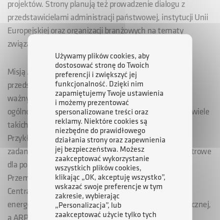
projektów. Strony planują też prowadzenie dialogu z
przedstawicielami administracji państwowej, instytucji Unii
Europejskiej oraz organizacji branżowych na tematy
związane z transformacją energetyczną.
Używamy plików cookies, aby
dostosować stronę do Twoich
Misją Agencji Rozwoju Przemysłu jest wspieranie
preferencji i zwiększyć jej
funkcjonalność. Dzięki nim
przedsiębiorstw w ich transformacji energetycznej. To
zapamiętujemy Twoje ustawienia
ważny element działalności Spółki, który ma wymiar
i możemy prezentować
ogólnopolski. W portfelu spółek ARP S.A. znajduje się wiele
spersonalizowane treści oraz
reklamy. Niektóre cookies są
takich, które już teraz są liderami w swoich branżach.
niezbędne do prawidłowego
Przykładem jest spółka Baltic Towers Sp. z o.o., której
działania strony oraz zapewnienia
jej bezpieczeństwa. Możesz
zadaniem jest produkcja wież pod morskie turbiny wiatrowe
zaakceptować wykorzystanie
dla polskiego Offshore lub Świętokrzyska Grupa
wszystkich plików cookies,
klikając „OK, akceptuję wszystko”,
Przemysłowa INDUSTRIA, która jest koordynatorem
wskazać swoje preferencje w tym
Centralnej Doliny Wodorowej. Operator ARP buduje
zakresie, wybierając
energooszczędne budynki biurowe i użyteczności publicznej,
„Personalizacja”, lub
zaakceptować użycie tylko tych
a ARP Energia odpowiada za budowę farm