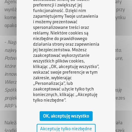
Agencja Rozwoju Przemysłu S.A. oraz Invento otrzymały
preferencji i zwiększyć jej
wyróżnienie dla innowatora i inwestora za współpracę przy
funkcjonalność. Dzięki nim
zapamiętujemy Twoje ustawienia
komercjalizacji unikatowej technologii na światowym rynku
i możemy prezentować
opakowań.
spersonalizowane treści oraz
reklamy. Niektóre cookies są
niezbędne do prawidłowego
​-
Nagroda „Reakcje-Innowacje" stanowi uznanie dla
działania strony oraz zapewnienia
jej bezpieczeństwa. Możesz
najwyższego stopnia innowacyjności puszek PET Invento.
zaakceptować wykorzystanie
Potwierdza to znaczący potencjał inwestycji ARP Venture,
wszystkich plików cookies,
które przyczyniają się do dynamicznego wzrostu
klikając „OK, akceptuję wszystko”,
wskazać swoje preferencje w tym
innowacyjności w obszarze małych i średnich firm.
zakresie, wybierając
Wierzymy, że kontynuacja efektywnej współpracy ze
„Personalizacja”, lub
zaakceptować użycie tylko tych
Spółką i wsparcie ARP Venture zapewni dalszą ekspansję
koniecznych, klikając „Akceptuję
projektu w skali globalnej –
mówił Piotr Krzyżewski, Prezes
tylko niezbędne”.
ARP Venture sp. z o.o.
OK, akceptuję wszystko
Należąca do ARP S.A. spółka ARP Venture zaangażowała
Akceptuję tylko niezbędne
środki w spółkę Invento – producenta unikatowych puszek