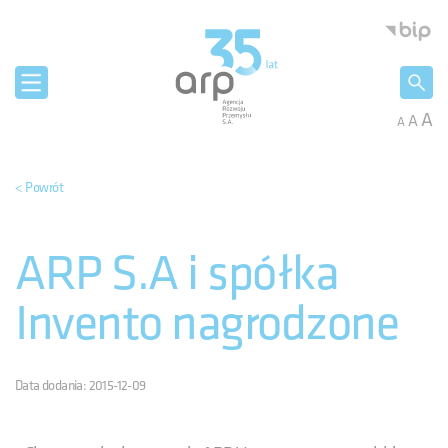
Panel zarządzania plikami cookies
Agencja 
A
A
A
< Powrót
ARP S.A i spółka
Invento nagrodzone
Data dodania: 2015-12-09