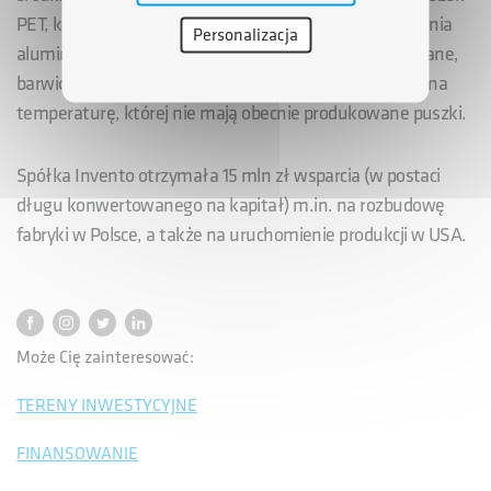
PET, które mogą zastępować dotychczasowe opakowania
Personalizacja
aluminiowe, a przy tym mogą być dowolnie kształtowane,
barwione, grawerowane. Charakteryzuje je odporność na
temperaturę, której nie mają obecnie produkowane puszki.
Spółka Invento otrzymała 15 mln zł wsparcia (w postaci
długu konwertowanego na kapitał) m.in. na rozbudowę
fabryki w Polsce, a także na uruchomienie produkcji w USA.
Może Cię zainteresować:
TERENY INWESTYCYJNE
FINANSOWANIE