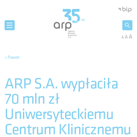
Panel zarządzania plikami cookies
Agencja 
A
A
A
< Powrót
ARP S.A. wypłaciła
70 mln zł
Uniwersyteckiemu
Centrum Klinicznemu