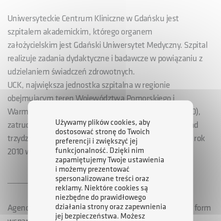
Uniwersyteckie Centrum Kliniczne w Gdańsku jest
szpitalem akademickim, którego organem
założycielskim jest Gdański Uniwersytet Medyczny. Szpital
realizuje zadania dydaktyczne i badawcze w powiązaniu z
udzielaniem świadczeń zdrowotnych.
UCK, największa jednostka szpitalna w regionie
obejmującym teren Województwa Pomorskiego i
Warmińsko - Mazurskiego (liczba łóżek przekracza 1100),
Używamy plików cookies, aby
zatrudnia ok. 3 tys. osób i prowadzi działalność w ponad
dostosować stronę do Twoich
trzydziestu klinikach. Przychody netto ze sprzedaży za rok
preferencji i zwiększyć jej
funkcjonalność. Dzięki nim
2010 wyniosły ponad 400 mln zł.
zapamiętujemy Twoje ustawienia
i możemy prezentować
spersonalizowane treści oraz
_____________________
reklamy. Niektóre cookies są
niezbędne do prawidłowego
działania strony oraz zapewnienia
Agencja Rozwoju Przemysłu S.A. udziela także innych form
jej bezpieczeństwa. Możesz