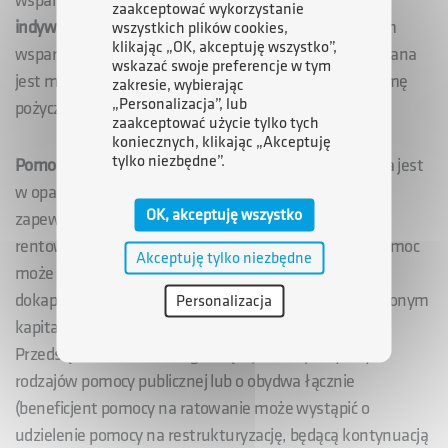
wsparcia finansowego - pomocy publicznej.
Pomoc
zaakceptować wykorzystanie
indywidualna na ratowanie
jest zwrotnym i odpłatnym
wszystkich plików cookies,
klikając „OK, akceptuję wszystko”,
wsparciem płynności finansowej przedsiębiorcy. Udzielana
wskazać swoje preferencje w tym
jest maksymalnie na okres 6 miesięcy i może mieć formę
zakresie, wybierając
„Personalizacja”, lub
pożyczki lub poręczenia.
zaakceptować użycie tylko tych
koniecznych, klikając „Akceptuję
tylko niezbędne”.
Pomoc indywidualna na restrukturyzację
przyznawana jest
w oparciu o plan restrukturyzacji przedsiębiorcy,
OK, akceptuję wszystko
zapewniający przywrócenie mu długoterminowej
rentowności i zdolności do konkurowania na rynku. Pomoc
Akceptuję tylko niezbędne
może mieć formę pożyczki, poręczenia lub
dokapitalizowania (objęcia akcji/udziałów w podwyższonym
Personalizacja
kapitale zakładowym przedsiębiorcy).
Przedsiębiorca może ubiegać się o jeden z powyższych
rodzajów pomocy publicznej lub o obydwa łącznie
(beneficjent pomocy na ratowanie może wystąpić o
udzielenie pomocy na restrukturyzację, będącą kontynuacją