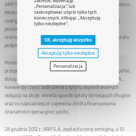
zakresie, wybierając
ARP S.A. zadeklarowała wolę dokapitalizowania Polimeksu-
„Personalizacja”, lub
zaakceptować użycie tylko tych
Mostostal S.A. już we wrześniu 2012 r. Warunkiem
koniecznych, klikając „Akceptuję
zaangażowania było zawarcie przez budowlaną spółkę
tylko niezbędne”.
porozumienia z bankami-wierzycielami w sprawie
restrukturyzacji jej zadłużenia. Porozumienie takie zostało
OK, akceptuję wszystko
podpisane 21 grudnia 2012 r.
Akceptuję tylko niezbędne
Porozumienie przewiduje między innymi konieczność
Personalizacja
przeprowadzenia szeroko zakrojonej restrukturyzacji spółki,
dokapitalizowanie jej przez inwestorów, w tym ARP S.A.,
konwersję części zadłużenia z tytułu wyemitowanych
obligacji na akcje, określa sposób spłaty istniejących długów
oraz co najważniejsze zapewnia źródła finansowania
działalności operacyjnej spółki.
28 grudnia 2012 r. ARP S.A. zapłaciła cenę emisyjną, a 10