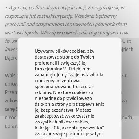
-
Agencja, po formalnym objęciu akcji, zaangażuje się w
rozpoczętą już restrukturyzację. Wspólnie będziemy
pracowali nad odzyskaniem rentowności i podniesieniem
wartości Spółki. Wierzę w powodzenie tego programu i w
to, że wejście do akcjonariatu Polimeksu-Mostostal S.A. to
inwestycja, która przyniesie nam zysk
- powiedział Wojciech
Używamy plików cookies, aby
dostosować stronę do Twoich
Dąbrowski, prezes ARP S.A.
preferencji i zwiększyć jej
funkcjonalność. Dzięki nim
zapamiętujemy Twoje ustawienia
Wpis do KRS to konsekwencja zawartej 21 grudnia 2012 r.
i możemy prezentować
umowy inwestycyjnej pomiędzy Agencją Rozwoju
spersonalizowane treści oraz
Przemysłu S.A. a Polimeksem-Mostostal S.A. Agencja
reklamy. Niektóre cookies są
niezbędne do prawidłowego
zobowiązała się do objęcia 300 mln akcji emisji serii N1 za
działania strony oraz zapewnienia
cenę 50 gr za akcję. Umowa przewiduje również
jej bezpieczeństwa. Możesz
zaakceptować wykorzystanie
nieodpłatne wydanie ARP S.A. warrantów subskrypcyjnych,
wszystkich plików cookies,
uprawniających do objęcia akcji kolejnej emisji.
klikając „OK, akceptuję wszystko”,
wskazać swoje preferencje w tym