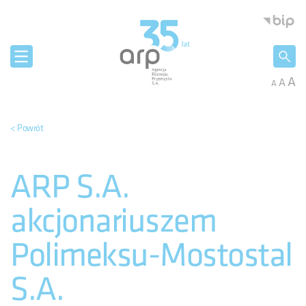
Panel zarządzania plikami cookies
Agencja 
A
A
A
< Powrót
ARP S.A.
akcjonariuszem
Polimeksu-Mostostal
S.A.