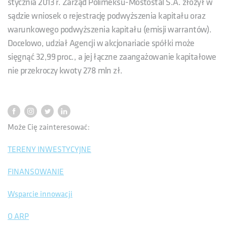
stycznia 2013 r. Zarząd Polimeksu-Mostostal S.A. złożył w
sądzie wniosek o rejestrację podwyższenia kapitału oraz
warunkowego podwyższenia kapitału (emisji warrantów).
Docelowo, udział Agencji w akcjonariacie spółki może
sięgnąć 32,99 proc., a jej łączne zaangażowanie kapitałowe
nie przekroczy kwoty 278 mln zł.
Może Cię zainteresować:
TERENY INWESTYCYJNE
FINANSOWANIE
Wsparcie innowacji
O ARP