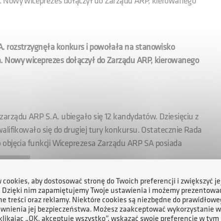
. Nowy wiceprezes dołączył do Zarządu ARP, kierowanego
. rozstrzygnęła konkurs i powołała na stanowisko
. Nowy wiceprezes dołączył do Zarządu ARP, kierowanego
arządu ARP S.A. ubiegało się 12 kandydatów. Dziesięciu z
alifikowało się do drugiej tury konkursu. Ostatecznie Rada
 objęcia funkcji Wiceprezesa Zarządu ARP SA posiada
cookies, aby dostosować stronę do Twoich preferencji i zwiększyć je
ntem Wydziału Filozofii Katolickiego Uniwersytetu
. Dzięki nim zapamiętujemy Twoje ustawienia i możemy prezentowa
Francji. Od początku swojej kariery zawodowej związany z
e treści oraz reklamy. Niektóre cookies są niezbędne do prawidłowe
ewnienia jej bezpieczeństwa. Możesz zaakceptować wykorzystanie w
 z międzynarodowych korporacji, firm produkcyjnych,
 klikając „OK, akceptuję wszystko”, wskazać swoje preferencje w tym 