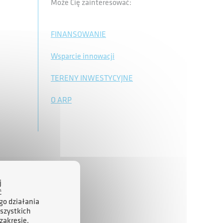
Może Cię zainteresować:
FINANSOWANIE
Wsparcie innowacji
TERENY INWESTYCYJNE
O ARP
j
ć
go działania
szystkich
zakresie,