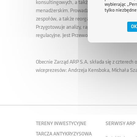
konsultingowych, a także z prowadzenia własne
wybierając „Per
tylko niezbędne
menadżerskim. Prowadził projekty rekrutacyjne
zespołów, a także reorganizacji produkcji i rozw
OK
Przygotowuje analizy, raporty i artykuły na tem
regulacyjne. Jest Przewodniczącym Rady Progr
Obecnie Zarząd ARP S.A. składa się z czterech 
wiceprezesów: Andrzeja Kensboka, Michała Sza
TERENY INWESTYCYJNE
SERWISY ARP
TARCZA ANTYKRYZYSOWA