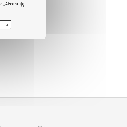
ąc „Akceptuję
zacja