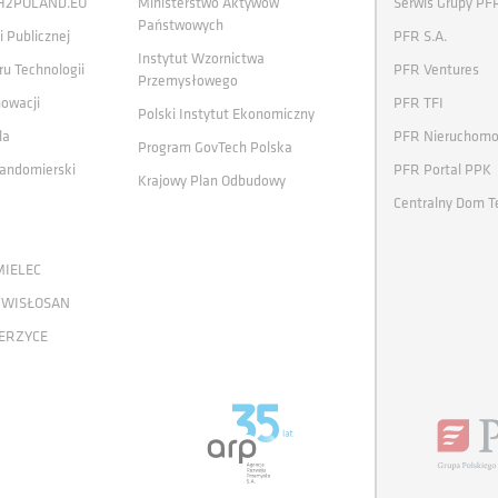
 H2POLAND.EU
Ministerstwo Aktywów
Serwis Grupy PF
Państwowych
i Publicznej
PFR S.A.
Instytut Wzornictwa
ru Technologii
PFR Ventures
Przemysłowego
nowacji
PFR TFI
Polski Instytut Ekonomiczny
la
PFR Nieruchomo
Program GovTech Polska
andomierski
PFR Portal PPK
Krajowy Plan Odbudowy
Centralny Dom T
MIELEC
 WISŁOSAN
ERZYCE