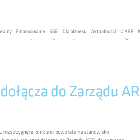
cja Rozwoju Przemysłu S.A
iałamy
Finansowanie
SSE
Dla biznesu
Aktualności
O ARP
 dołącza do Zarządu AR
. rozstrzygnęła konkurs i powołała na stanowisko