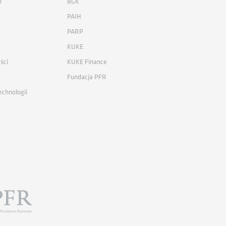
R
BGK
PAIH
PARP
KUKE
ści
KUKE Finance
Fundacja PFR
echnologii