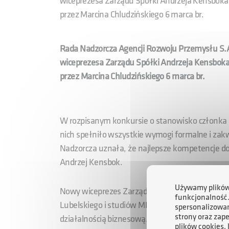
wiceprezesa Zarządu Spółki Andrzeja Kensboka
przez Marcina Chludzińskiego 6 marca br.
Rada Nadzorcza Agencji Rozwoju Przemysłu S.A
wiceprezesa Zarządu Spółki Andrzeja Kensboka
przez Marcina Chludzińskiego 6 marca br.
W rozpisanym konkursie o stanowisko członka z
nich spełniło wszystkie wymogi formalne i zakw
Nadzorcza uznała, że najlepsze kompetencje do
Andrzej Kensbok.
Używamy plików 
Nowy wiceprezes Zarządu ARP S.A. jest absolwe
funkcjonalność
Lubelskiego i studiów MBA w szkole INSEAD we 
spersonalizowan
strony oraz zap
działalnością biznesową. Posiada doświadczenie
plików cookies,