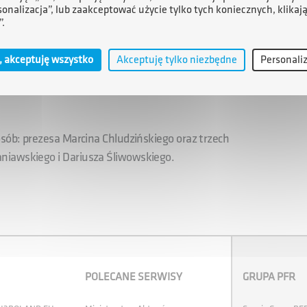
j działalności. Dysponuje wieloletnim doświadczeniem
sonalizacja”, lub zaakceptować użycie tylko tych koniecznych, klikaj
”.
, restrukturyzacyjne, łączenia spółek, budowania
oju sprzedaży, realizowane w Polsce i za granicą.
, akceptuję wszystko
Akceptuję tylko niezbędne
Personali
aty gospodarcze, przedsiębiorczości, zarządzania i
amowej Polskiego Towarzystwa Gospodarczego.
osób: prezesa Marcina Chludzińskiego oraz trzech
niawskiego i Dariusza Śliwowskiego.
POLECANE SERWISY
GRUPA PFR