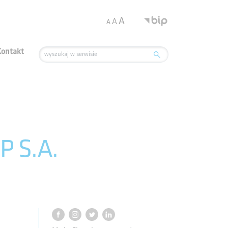
.
A
A
A
Kontakt
P S.A.