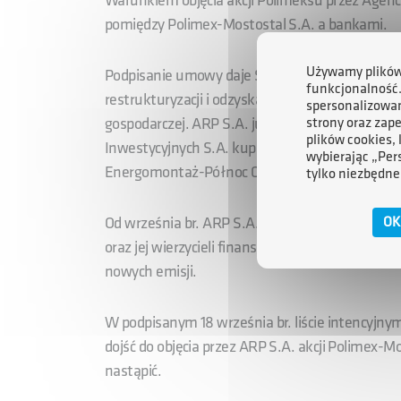
Warunkiem objęcia akcji Polimeksu przez Agencj
pomiędzy Polimex-Mostostal S.A. a bankami.
Używamy plików 
Podpisanie umowy daje Spółce, przy udziale ka
funkcjonalność
restrukturyzacji i odzyskanie długoterminowej 
spersonalizowan
gospodarczej. ARP S.A. już w październiku br. 
strony oraz zap
plików cookies,
Inwestycyjnych S.A. kupiła za ok. 170 mln zł a
wybierając „Per
Energomontaż-Północ Gdynia i nieruchomość p
tylko niezbędne
Od września br. ARP S.A. prowadziła rozmowy z
OK
oraz jej wierzycieli finansowych na temat zaan
nowych emisji.
W podpisanym 18 września br. liście intencyjnym
dojść do objęcia przez ARP S.A. akcji Polimex-M
nastąpić.