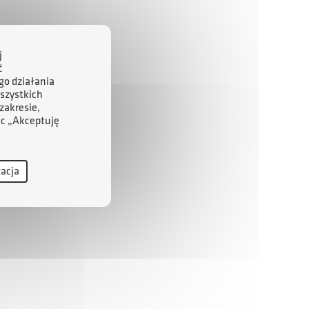
j
ć
go działania
szystkich
zakresie,
ąc „Akceptuję
zacja