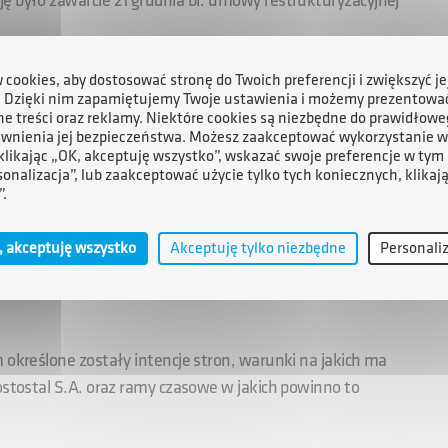
ę było zawarcie 21 grudnia br. umowy restrukturyzacyjnej
cookies, aby dostosować stronę do Twoich preferencji i zwiększyć je
pitałowym Agencji, realną szansę na wdrożenie programu
. Dzięki nim zapamiętujemy Twoje ustawienia i możemy prezentowa
zdolności do prowadzenia rentownej działalności
e treści oraz reklamy. Niektóre cookies są niezbędne do prawidłowe
przez należące do niej MS Towarzystwo Funduszy
ewnienia jej bezpieczeństwa. Możesz zaakceptować wykorzystanie w
 klikając „OK, akceptuję wszystko”, wskazać swoje preferencje w tym 
ktywa Polimex-Mostostal S.A. - Fabrykę Kotłów Sefako S.A.,
sonalizacja”, lub zaakceptować użycie tylko tych koniecznych, klikaj
ortową w Gdyni.
”.
ainicjowane przez zarząd grupy Polimex-Mostostal S.A.
, akceptuję wszystko
Akceptuję tylko niezbędne
Personali
gażowania kapitałowego w spółce poprzez objęcie akcji
 określone zostały intencje stron, warunki na jakich ma
ostostal S.A. oraz ramy czasowe w jakich powinno to