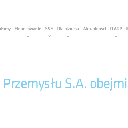
cja Rozwoju Przemysłu S.A
iałamy
Finansowanie
SSE
Dla biznesu
Aktualności
O ARP
Przemysłu S.A. obejmie