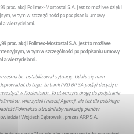
 proc. akcji Polimex-Mostostal S.A. Jest to możliwe dzięki
yjnym, w tym w szczególności po podpisaniu umowy
 a wierzycielami.
9 proc. akcji Polimex-Mostostal S.A. Jest to możliwe
 intencyjnym, w tym w szczególności po podpisaniu umowy
 a wierzycielami.
rześnia br., ustabilizował sytuację. Udało się nam
doprowadzić do tego, że bank PKO BP SA podjął decyzję o
nwestycji w Kozienicach. To otworzyło drogę do podpisania
imeksu, wierzycieli i naszej Agencji, ale też dla polskiego
adłość Polimeksu utrudniłaby realizację planów
powiedział Wojciech Dąbrowski, prezes ARP S.A.