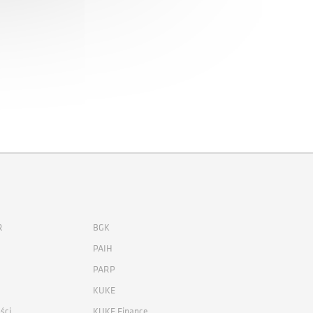
R
BGK
PAIH
PARP
KUKE
ści
KUKE Finance