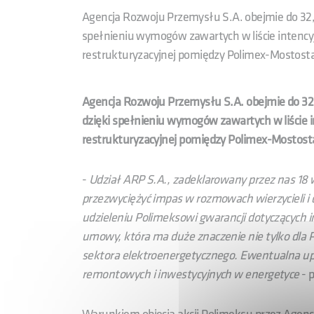
Agencja Rozwoju Przemysłu S.A. obejmie do 32,99
spełnieniu wymogów zawartych w liście intenc
restrukturyzacyjnej pomiędzy Polimex-Mostostal
Agencja Rozwoju Przemysłu S.A. obejmie do 32,9
dzięki spełnieniu wymogów zawartych w liście
restrukturyzacyjnej pomiędzy Polimex-Mostostal
-
Udział ARP S.A., zadeklarowany przez nas 18 w
przezwyciężyć impas w rozmowach wierzycieli i 
udzieleniu Polimeksowi gwarancji dotyczących i
umowy, która ma duże znaczenie nie tylko dla Pol
sektora elektroenergetycznego. Ewentualna up
remontowych i inwestycyjnych w energetyce
- 