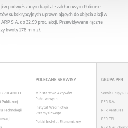
akcji w podwyższonym kapitale zakładowym Polimex-
tów subskrypcyjnych uprawniających do objęcia akcji w
ez ARP S.A. do 32,99 proc. akcji. Przewidywane łączne
zy kwoty 278 mln zł.
POLECANE SERWISY
GRUPA PFR
 H2POLAND.EU
Ministerstwo Aktywów
Serwis Grupy PF
Państwowych
i Publicznej
PFR S.A.
Instytut Wzornictwa
ru Technologii
PFR Ventures
Przemysłowego
nowacji
PFR TFI
Polski Instytut Ekonomiczny
la
PFR Nieruchomo