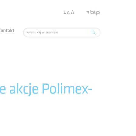
.
A
A
A
Kontakt
 akcje Polimex-