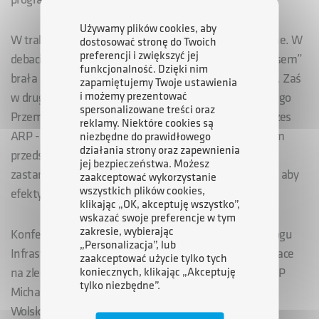
Używamy plików cookies, aby
W trakcie wydarzenia odbyły się dwa panele dyskusyjne. W
dostosować stronę do Twoich
preferencji i zwiększyć jej
debacie pn. „Globalne perspektywy związane z kosmosem”
funkcjonalność. Dzięki nim
brała udział Wiceminister Rozwoju Jadwiga Emilewicz. Zaś
zapamiętujemy Twoje ustawienia
i możemy prezentować
w drugim, zatytułowanym „Program Wsparcia Polskiego
spersonalizowane treści oraz
Przemysłu – kluczem do sukcesu?” wystąpił Wiceprezes
reklamy. Niektóre cookies są
ARP - Michał Szaniawski. Dziesięciu panelistów, w tym
niezbędne do prawidłowego
działania strony oraz zapewnienia
przedsiębiorcy zajmujący się sektorem kosmicznym,
jej bezpieczeństwa. Możesz
zastanawiało się, jaką drogę ta branża powinna obrać, aby
zaakceptować wykorzystanie
wszystkich plików cookies,
efektywnie się rozwijać.
klikając „OK, akceptuję wszystko”,
wskazać swoje preferencje w tym
zakresie, wybierając
Konferencję zakończyła prezentacja Krajowego Katalogu
„Personalizacja”, lub
Infrastruktury Testowej, opracowanego przez PIAP Space
zaakceptować użycie tylko tych
koniecznych, klikając „Akceptuję
na zlecenie ARP. Prezentację poprowadził wiceszef ARP
tylko niezbędne”.
Michał Szaniawski oraz Prezes PIAP Space - Mateusz
Wolski.