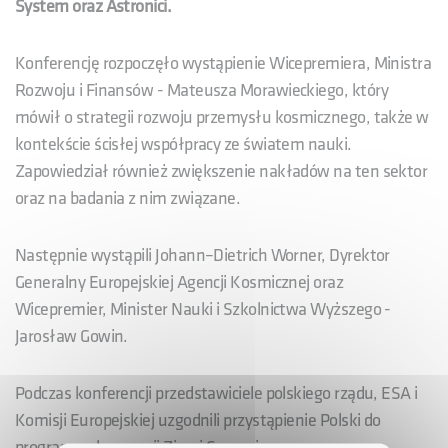
System oraz Astronici.
Konferencję rozpoczęło wystąpienie Wicepremiera, Ministra
Rozwoju i Finansów - Mateusza Morawieckiego, który
mówił o strategii rozwoju przemysłu kosmicznego, także w
kontekście ścisłej współpracy ze światem nauki.
Zapowiedział również zwiększenie nakładów na ten sektor
oraz na badania z nim związane.
Następnie wystąpili Johann–Dietrich Worner, Dyrektor
Generalny Europejskiej Agencji Kosmicznej oraz
Wicepremier, Minister Nauki i Szkolnictwa Wyższego -
Jarosław Gowin.
Podczas konferencji przedstawiciele polskiego rządu, ESA i
Komisji Europejskiej uzgodnili przystąpienie Polski do
programu obserwacji Ziemi Copernicus.