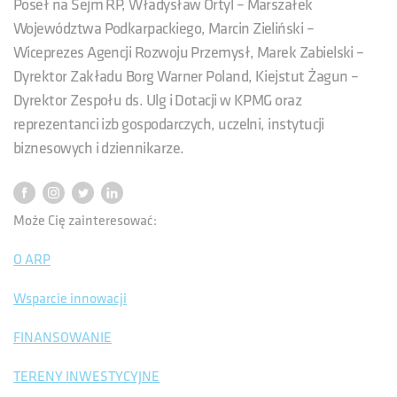
Poseł na Sejm RP, Władysław Ortyl – Marszałek
Województwa Podkarpackiego, Marcin Zieliński –
Wiceprezes Agencji Rozwoju Przemysł, Marek Zabielski –
Dyrektor Zakładu Borg Warner Poland, Kiejstut Żagun –
Dyrektor Zespołu ds. Ulg i Dotacji w KPMG oraz
reprezentanci izb gospodarczych, uczelni, instytucji
biznesowych i dziennikarze.
Może Cię zainteresować:
O ARP
Wsparcie innowacji
FINANSOWANIE
TERENY INWESTYCYJNE