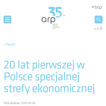
Panel zarządzania plikami cookies
Agencja 
A
A
A
< Powrót
20 lat pierwszej w
Polsce specjalnej
strefy ekonomicznej
Data dodania: 2015-05-20