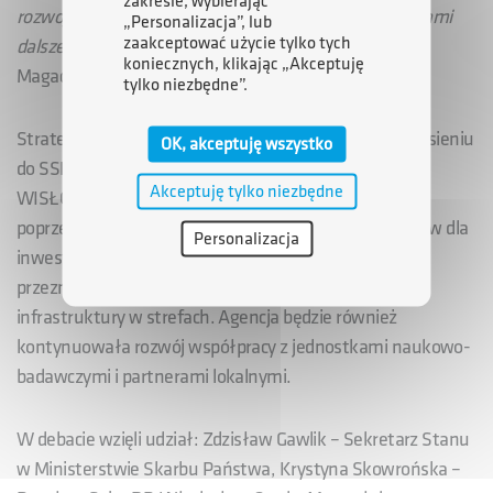
zakresie, wybierając
rozwoju Podkarpacia i zastanowić się nad perspektywami
„Personalizacja”, lub
zaakceptować użycie tylko tych
dalszego jej funkcjonowania
– dodała Aleksandra
koniecznych, klikając „Akceptuję
Magaczewska.
tylko niezbędne”.
Strategia ARP S.A. w perspektywie do 2020 r. w odniesieniu
OK, akceptuję wszystko
do SSE EURO-PARK MIELEC i TSSE EURO-PARK
Akceptuję tylko niezbędne
WISŁOSAN zakłada wsparcie ich rozwoju
poprzez zapewnienie jak najkorzystniejszych warunków dla
Personalizacja
inwestorów. W latach 2015–2020 ARP S.A. zamierza
przeznaczyć łącznie ponad 150 mln zł na rozbudowę
infrastruktury w strefach. Agencja będzie również
kontynuowała rozwój współpracy z jednostkami naukowo-
badawczymi i partnerami lokalnymi.
W debacie wzięli udział: Zdzisław Gawlik – Sekretarz Stanu
w Ministerstwie Skarbu Państwa, Krystyna Skowrońska –