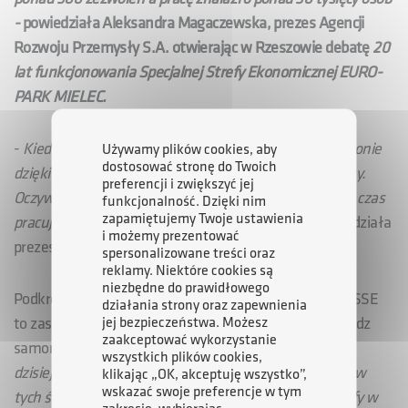
-
powiedziała Aleksandra Magaczewska, prezes Agencji
Rozwoju Przemysły S.A. otwierając w Rzeszowie debatę
20
lat funkcjonowania Specjalnej Strefy Ekonomicznej EURO-
PARK MIELEC.
-
Kiedy popatrzymy na to, co udało się osiągnąć w regionie
Używamy plików cookies, aby
dostosować stronę do Twoich
dzięki SSE EURO-PARK Mielec, mamy powody do dumy.
preferencji i zwiększyć jej
Oczywiście, zawsze można zrobić więcej, i dlatego cały czas
funkcjonalność. Dzięki nim
zapamiętujemy Twoje ustawienia
pracujemy nad poprawą naszej oferty dla firm –
powiedziała
i możemy prezentować
prezes Magaczewska.
spersonalizowane treści oraz
reklamy. Niektóre cookies są
niezbędne do prawidłowego
Podkreśliła, że sukcesy SSE Mielec czy Tarnobrzeskiej SSE
działania strony oraz zapewnienia
jej bezpieczeństwa. Możesz
to zasługa przedstawicieli nauki, przedsiębiorców, władz
zaakceptować wykorzystanie
samorządowych oraz rządu. -
Cieszę się, że podczas
wszystkich plików cookies,
dzisiejszej debaty udało się zgromadzić reprezentantów
klikając „OK, akceptuję wszystko”,
wskazać swoje preferencje w tym
tych środowisk, aby porozmawiać o roli mieleckiej strefy w