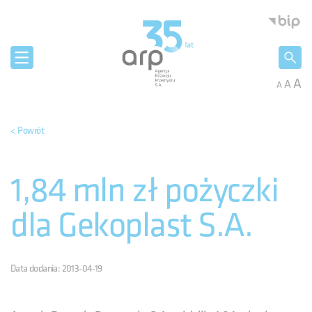
Panel zarządzania plikami cookies
Agencja 
A
A
A
< Powrót
1,84 mln zł pożyczki
dla Gekoplast S.A.
Data dodania: 2013-04-19