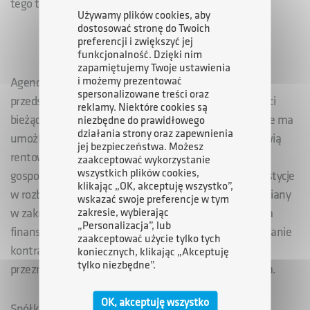
tego tytułu Gekoplast przeznaczy na zakup maszyn.
Używamy plików cookies, aby
dostosować stronę do Twoich
preferencji i zwiększyć jej
funkcjonalność. Dzięki nim
zapamiętujemy Twoje ustawienia
i możemy prezentować
Agencja Rozwoju Przemysłu udziela dużym i średnim
spersonalizowane treści oraz
przedsiębiorcom pożyczek na finansowanie działalności
reklamy. Niektóre cookies są
bieżącej, inwestycji oraz na rozwój. Wsparcie finansowe ma
niezbędne do prawidłowego
działania strony oraz zapewnienia
umożliwić realizację działań, które w rezultacie poprawią
jej bezpieczeństwa. Możesz
rentowność i efektywność prowadzonej działalności
zaakceptować wykorzystanie
wszystkich plików cookies,
gospodarczej. Jego przedmiotem mogą być m.in. inwestycje
klikając „OK, akceptuję wszystko”,
w rozbudowę i modernizację zakładu, strategiczne zmiany
wskazać swoje preferencje w tym
zakresie, wybierając
w zakresie wytwarzanych produktów, restrukturyzacja
„Personalizacja”, lub
finansowa, zasilenie w kapitał obrotowy, czy finansowanie
zaakceptować użycie tylko tych
kontraktów i zamówień. Środki te mogą być również
koniecznych, klikając „Akceptuję
tylko niezbędne”.
przeznaczane na projekty o charakterze innowacyjnym.
OK, akceptuję wszystko
Spółka GEKOPLAST S.A. to znany na rynku producent