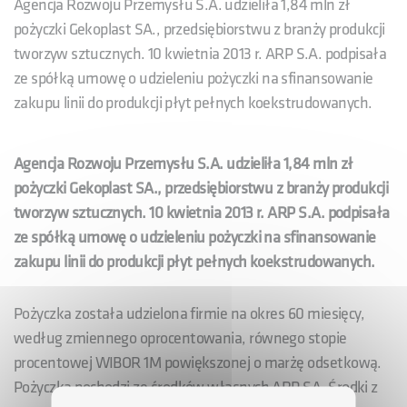
Agencja Rozwoju Przemysłu S.A. udzieliła 1,84 mln zł
pożyczki Gekoplast SA., przedsiębiorstwu z branży produkcji
tworzyw sztucznych. 10 kwietnia 2013 r. ARP S.A. podpisała
ze spółką umowę o udzieleniu pożyczki na sfinansowanie
zakupu linii do produkcji płyt pełnych koekstrudowanych.
Agencja Rozwoju Przemysłu S.A. udzieliła 1,84 mln zł
pożyczki Gekoplast SA., przedsiębiorstwu z branży produkcji
tworzyw sztucznych. 10 kwietnia 2013 r. ARP S.A. podpisała
ze spółką umowę o udzieleniu pożyczki na sfinansowanie
zakupu linii do produkcji płyt pełnych koekstrudowanych.
Pożyczka została udzielona firmie na okres 60 miesięcy,
według zmiennego oprocentowania, równego stopie
procentowej WIBOR 1M powiększonej o marżę odsetkową.
Pożyczka pochodzi ze środków własnych ARP SA. Środki z