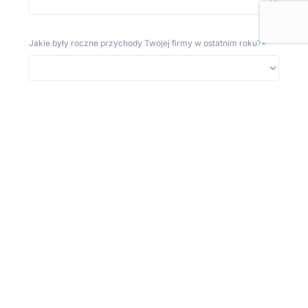
Jakie były roczne przychody Twojej firmy w ostatnim roku?
*
Czy Twoja firma prowadzi pełną księgowość?
*
Wiadomość
Akceptuję wszystkie zgody
* Potwierdzam, że zapoznałem(-am) się z
Polityką