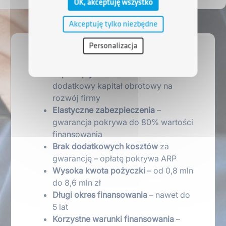
OK, akceptuję wszystko
Akceptuję tylko niezbędne
Personalizacja
Co zyskujesz?
Lepsza płynność finansowa
–
dodatkowy kapitał obrotowy na
rozwój firmy
Elastyczne zabezpieczenia
–
gwarancja pokrywa do 80% wartości
finansowania
Brak dodatkowych kosztów
za
gwarancję – opłatę pokrywa ARP
Wysoka kwota pożyczki
– od 0,8 mln
do 8,6 mln zł
Długi okres finansowania
– nawet do
5 lat
Korzystne warunki finansowania
–