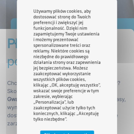
Używamy plików cookies, aby
dostosować stronę do Twoich
preferencji i zwiększyć jej
funkcjonalność. Dzięki nim
zapamiętujemy Twoje ustawienia
Płynność finansowa
i możemy prezentować
spersonalizowane treści oraz
reklamy. Niektóre cookies są
pod kontrolą
niezbędne do prawidłowego
działania strony oraz zapewnienia
jej bezpieczeństwa. Możesz
zaakceptować wykorzystanie
wszystkich plików cookies,
Chcesz wzmocnić płynność finansową firmy?
klikając „OK, akceptuję wszystko”,
Skorzystaj z
ARP Pożyczki Obrotowej z
wskazać swoje preferencje w tym
zakresie, wybierając
Gwarancją InvestEU
– sfinansuj zakupy, zapasy,
„Personalizacja”, lub
wynagrodzenia i bieżące wydatki. Uzyskaj
zaakceptować użycie tylko tych
koniecznych, klikając „Akceptuję
dostęp do kapitału obrotowego i elastycznie
tylko niezbędne”.
zarządzaj zabezpieczeniami.